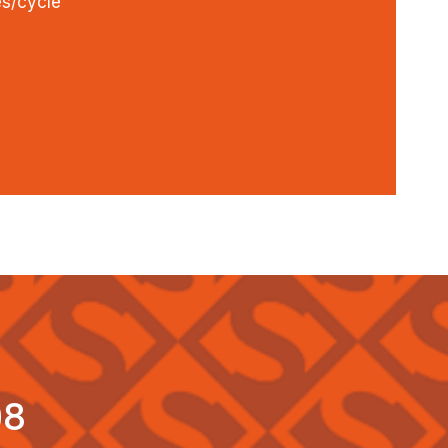
es/cycle
98