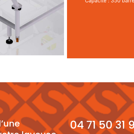
Capacité : 350 barr
04 71 50 31 
d’une