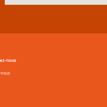
ez-nous
-nous
0 31 98
avitech-france.fr