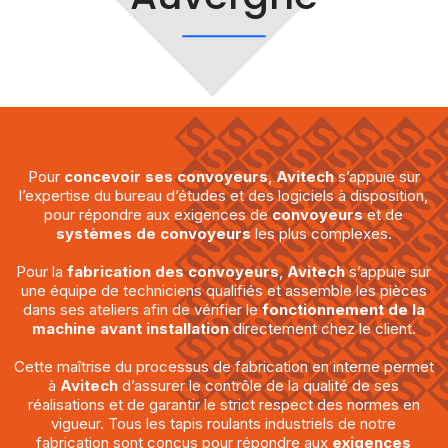
Pour
concevoir ses convoyeurs
,
Avitech
s’appuie sur
l’expertise du bureau d’études et des logiciels à disposition,
pour répondre aux exigences de
convoyeurs
et de
systèmes de convoyeurs
les plus complexes.
Pour la
fabrication des convoyeurs
,
Avitech
s’appuie sur
une équipe de techniciens qualifiés et assemble les pièces
dans ses ateliers afin de vérifier le
fonctionnement de la
machine avant installation
directement chez le client.
Cette maîtrise du processus de fabrication en interne permet
à
Avitech
d’assurer le contrôle de la qualité de ses
réalisations et de garantir le strict respect des normes en
vigueur. Tous les tapis roulants industriels de notre
fabrication sont conçus pour répondre aux
exigences